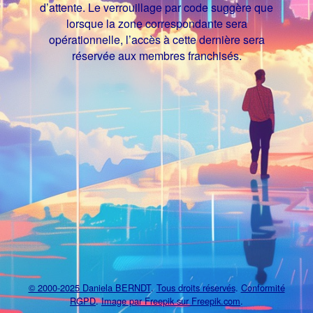
d’attente. Le verrouillage par code suggère que
lorsque la zone correspondante sera
opérationnelle, l’accès à cette dernière sera
réservée aux membres franchisés.
© 2000-2025 Daniela BERNDT
.
Tous droits réservés
.
Conformité
RGPD
.
Image par Freepik sur Freepik.com
.